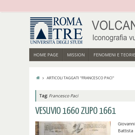
Vai
al
contenuto
VAI
HOME PAGE
MISSION
FENOMENI E TEORI
AL
CONTENUTO
HOME
ARTICOLI TAGGATI "FRANCESCO PACI"
Tag:
Francesco Paci
VESUVIO 1660 ZUPO 1661
Giovanni
Battista