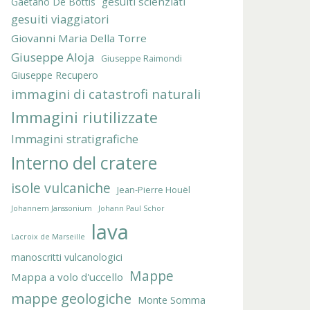
gesuiti scienziati
Gaetano De Bottis
gesuiti viaggiatori
Giovanni Maria Della Torre
Giuseppe Aloja
Giuseppe Raimondi
Giuseppe Recupero
immagini di catastrofi naturali
Immagini riutilizzate
Immagini stratigrafiche
Interno del cratere
isole vulcaniche
Jean-Pierre Houël
Johannem Janssonium
Johann Paul Schor
lava
Lacroix de Marseille
manoscritti vulcanologici
Mappe
Mappa a volo d'uccello
mappe geologiche
Monte Somma