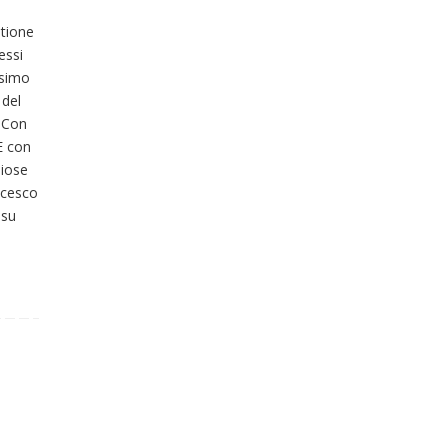
tione
essi
ssimo
 del
 Con
 E con
liose
ncesco
 su