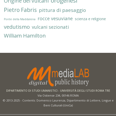
orogenesi
Origine dei vulcani
Pietro Fabris
pittura di paesaggio
rocce vesuviane
scienza e religione
Ponte della Maddalena
vedutismo
vulcani sezionati
William Hamilton
DIPARTIMENTO DI STUDI UMANISTICI
-
UNIVERSITÀ DEGLI STUDI ROMA TRE
Via Ostiense 234, 00146 ROMA
© 2013-2025 - Contents: Domenico Laurenza, Dipartimento di Lettere, Lingue e
Beni Culturali (UniCa)