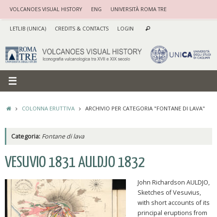
Vai
VOLCANOES VISUAL HISTORY
ENG
UNIVERSITÀ ROMA TRE
al
Cerca:
contenuto
LETLIB (UNICA)
CREDITS & CONTACTS
LOGIN
Cerca
HOME
COLONNA ERUTTIVA
ARCHIVIO PER CATEGORIA "FONTANE DI LAVA"
Categoria:
Fontane di lava
VESUVIO 1831 AULDJO 1832
John Richardson AULDJO,
Sketches of Vesuvius,
with short accounts of its
principal eruptions from