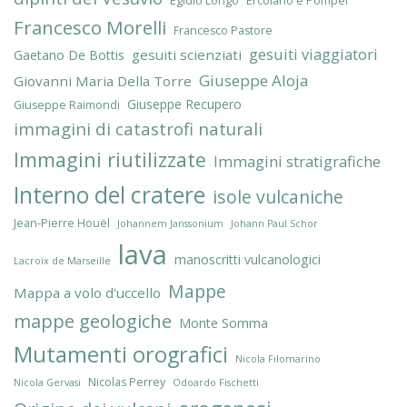
Egidio Longo
Ercolano e Pompei
Francesco Morelli
Francesco Pastore
gesuiti viaggiatori
gesuiti scienziati
Gaetano De Bottis
Giuseppe Aloja
Giovanni Maria Della Torre
Giuseppe Recupero
Giuseppe Raimondi
immagini di catastrofi naturali
Immagini riutilizzate
Immagini stratigrafiche
Interno del cratere
isole vulcaniche
Jean-Pierre Houël
Johannem Janssonium
Johann Paul Schor
lava
manoscritti vulcanologici
Lacroix de Marseille
Mappe
Mappa a volo d'uccello
mappe geologiche
Monte Somma
Mutamenti orografici
Nicola Filomarino
Nicolas Perrey
Nicola Gervasi
Odoardo Fischetti