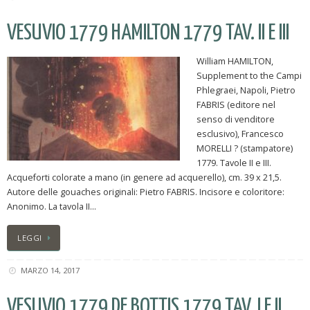
VESUVIO 1779 HAMILTON 1779 TAV. II E III
William HAMILTON,
Supplement to the Campi
Phlegraei, Napoli, Pietro
FABRIS (editore nel
senso di venditore
esclusivo), Francesco
MORELLI ? (stampatore)
1779. Tavole II e III.
Acqueforti colorate a mano (in genere ad acquerello), cm. 39 x 21,5.
Autore delle gouaches originali: Pietro FABRIS. Incisore e coloritore:
Anonimo. La tavola II…
LEGGI
MARZO 14, 2017
VESUVIO 1779 DE BOTTIS 1779 TAV. I E II