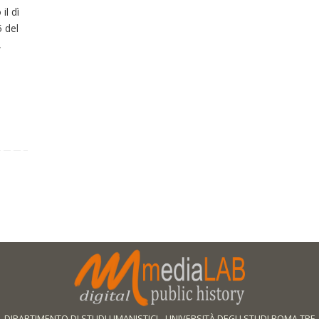
il dì
5 del
,
DIPARTIMENTO DI STUDI UMANISTICI
-
UNIVERSITÀ DEGLI STUDI ROMA TRE