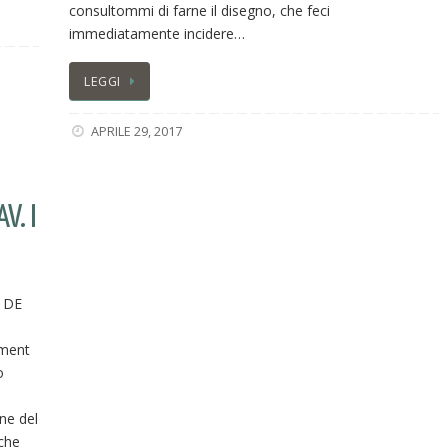
consultommi di farne il disegno, che feci
immediatamente incidere…
LEGGI
APRILE 29, 2017
V. I
 DE
ment
o
one del
che