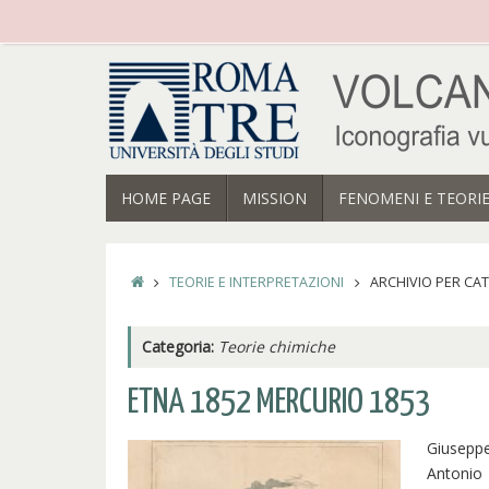
Vai
al
contenuto
VAI
HOME PAGE
MISSION
FENOMENI E TEORI
AL
CONTENUTO
HOME
TEORIE E INTERPRETAZIONI
ARCHIVIO PER CAT
Categoria:
Teorie chimiche
ETNA 1852 MERCURIO 1853
Giusepp
Antonio