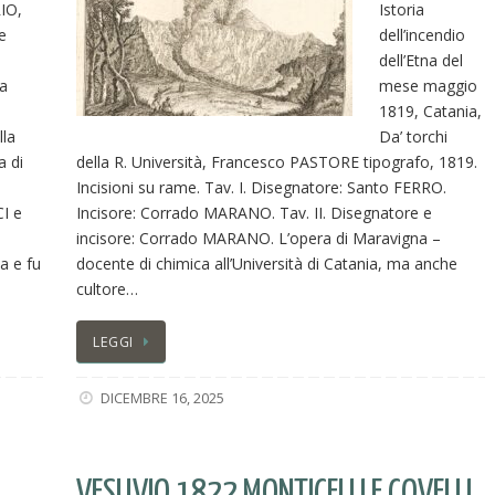
IO,
Istoria
e
dell’incendio
dell’Etna del
a
mese maggio
1819, Catania,
lla
Da’ torchi
a di
della R. Università, Francesco PASTORE tipografo, 1819.
Incisioni su rame. Tav. I. Disegnatore: Santo FERRO.
I e
Incisore: Corrado MARANO. Tav. II. Disegnatore e
incisore: Corrado MARANO. L’opera di Maravigna –
a e fu
docente di chimica all’Università di Catania, ma anche
cultore…
LEGGI
DICEMBRE 16, 2025
VESUVIO 1822 MONTICELLI E COVELLI