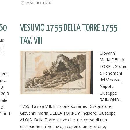
MAGGIO 3, 2025
660
VESUVIO 1755 DELLA TORRE 1755
TAV. VIII
us
 Il
Giovanni
nel
Maria DELLA
TORRE, Storia
e Fenomeni
neus.
del Vesuvio,
tto.
Napoli,
60.
Giuseppe
 20,5
RAIMONDI,
onale
1755. Tavola VIII. Incisione su rame. Disegnatore:
 e
Giovanni Maria DELLA TORRE ?. Incisore: Giuseppe
 noti
ALOJA. Della Torre scrive che, nel corso di una
escursione sul Vesuvio, scoperto un grottone,