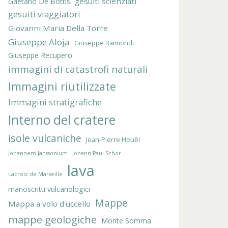
gesuiti scienziati
Gaetano De Bottis
gesuiti viaggiatori
Giovanni Maria Della Torre
Giuseppe Aloja
Giuseppe Raimondi
Giuseppe Recupero
immagini di catastrofi naturali
Immagini riutilizzate
Immagini stratigrafiche
Interno del cratere
isole vulcaniche
Jean-Pierre Houël
Johannem Janssonium
Johann Paul Schor
lava
Lacroix de Marseille
manoscritti vulcanologici
Mappe
Mappa a volo d'uccello
mappe geologiche
Monte Somma