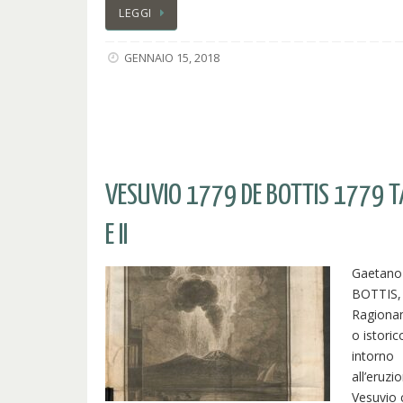
LEGGI
GENNAIO 15, 2018
VESUVIO 1779 DE BOTTIS 1779 TA
E II
Gaetano
BOTTIS,
Ragiona
o istoric
intorno
all’eruzi
Vesuvio 