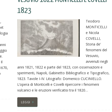
1823
Teodoro
,
MONTICELLI
 et
e Nicola
logia
COVELLI,
Storia de’
anni
fenomeni del
ggio
Vesuvio,
e.
avvenuti negli
Il
anni 1821, 1822 e parte del 1823, con osservazioni e
 1670,
sperimenti, Napoli, Gabinetto Bibliografico e Tipografico,
o
1823. Tavole I-IV. Litografo: Domenico CUCINIELLO.
L’opera di Monticelli e Covelli ripercorre i fenomeni
vulcanici e le eruzioni verificatisi tra il 1820…
LEGGI