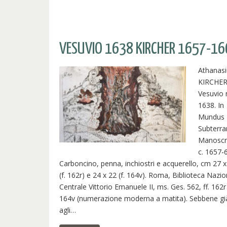
VESUVIO 1638 KIRCHER 1657-1
Athanasi
KIRCHER,
Vesuvio 
1638. In
Mundus
Subterra
Manoscri
c. 1657-
Carboncino, penna, inchiostri e acquerello, cm 27 x
(f. 162r) e 24 x 22 (f. 164v). Roma, Biblioteca Nazi
Centrale Vittorio Emanuele II, ms. Ges. 562, ff. 162r
164v (numerazione moderna a matita). Sebbene già
agli…