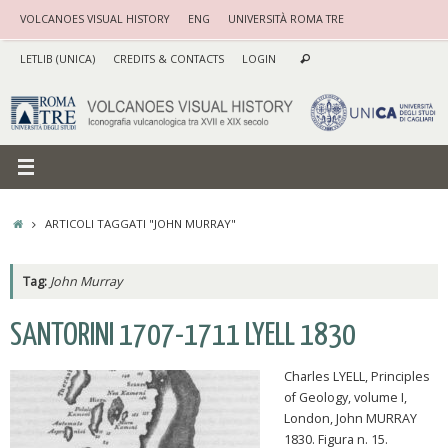
Vai
VOLCANOES VISUAL HISTORY
ENG
UNIVERSITÀ ROMA TRE
al
Cerca:
contenuto
LETLIB (UNICA)
CREDITS & CONTACTS
LOGIN
Cerca
HOME
ARTICOLI TAGGATI "JOHN MURRAY"
Tag:
John Murray
SANTORINI 1707-1711 LYELL 1830
Charles LYELL, Principles
of Geology, volume I,
London, John MURRAY
1830. Figura n. 15.