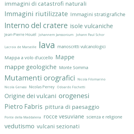
immagini di catastrofi naturali
Immagini riutilizzate
Immagini stratigrafiche
Interno del cratere
isole vulcaniche
Jean-Pierre Houël
Johannem Janssonium
Johann Paul Schor
lava
manoscritti vulcanologici
Lacroix de Marseille
Mappe
Mappa a volo d'uccello
mappe geologiche
Monte Somma
Mutamenti orografici
Nicola Filomarino
Nicolas Perrey
Nicola Gervasi
Odoardo Fischetti
orogenesi
Origine dei vulcani
Pietro Fabris
pittura di paesaggio
rocce vesuviane
scienza e religione
Ponte della Maddalena
vedutismo
vulcani sezionati