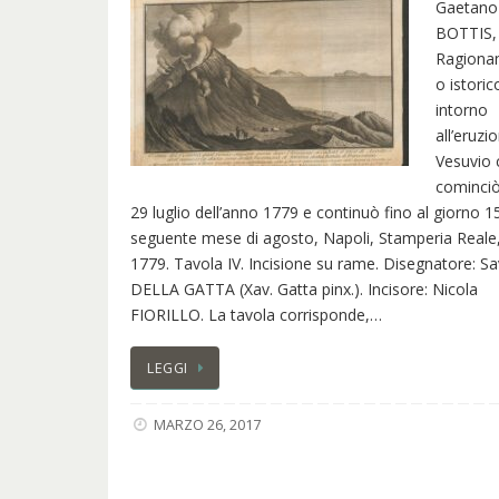
Gaetano
BOTTIS,
Ragiona
o istoric
intorno
all’eruzi
Vesuvio 
cominciò 
29 luglio dell’anno 1779 e continuò fino al giorno 1
seguente mese di agosto, Napoli, Stamperia Reale
1779. Tavola IV. Incisione su rame. Disegnatore: Sa
DELLA GATTA (Xav. Gatta pinx.). Incisore: Nicola
FIORILLO. La tavola corrisponde,…
LEGGI
MARZO 26, 2017