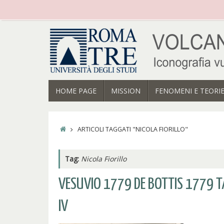
Vai
al
contenuto
VAI
HOME PAGE
MISSION
FENOMENI E TEORI
AL
CONTENUTO
HOME
ARTICOLI TAGGATI "NICOLA FIORILLO"
Tag:
Nicola Fiorillo
VESUVIO 1779 DE BOTTIS 1779 T
IV