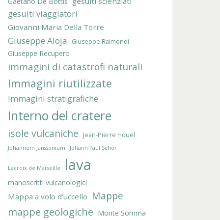
gesuiti scienziati
Gaetano De Bottis
gesuiti viaggiatori
Giovanni Maria Della Torre
Giuseppe Aloja
Giuseppe Raimondi
Giuseppe Recupero
immagini di catastrofi naturali
Immagini riutilizzate
Immagini stratigrafiche
Interno del cratere
isole vulcaniche
Jean-Pierre Houël
Johannem Janssonium
Johann Paul Schor
lava
Lacroix de Marseille
manoscritti vulcanologici
Mappe
Mappa a volo d'uccello
mappe geologiche
Monte Somma