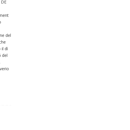
 DE
ment
o
one del
che
il dì
5 del
,
verio