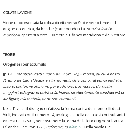
COLATE LAVICHE
Viene rappresentata la colata diretta verso Sud e verso il mare, di
origine eccentrica, da bocche (corrispondenti ai
nuovi vulcani
o
monticelli
) apertesi a circa 300 metri sul fianco meridionale del Vesuvio.
TEORIE
Orogenesi per accumulo
[p. 64]
I monticelli detti i Viuli (Tav. I num. 14), il monte, su cui è posto
l’Eremo de’ Camaldolesi, e altri montetti, ch’ivi sono, nè tempi addietro
arsero, conforme abbiamo per tradizione trasmessaci da’ nostri
maggiori,
ed ognuno potrà chiarirsene, se attentamente considererà la
lor figura
, e la materia, onde son composti.
Nella Tavola I il disegno enfatizza la forma conica dei monticelli detti
Viuli, indicati con il numero 14, analoga a quella dei nuovi coni vulcanici
emersi nel 1760-1, per sostenere la teoria della loro origine vulcanica.
Cf. anche Hamilton 1776,
Reference to
plate XII
. Nella tavola II le