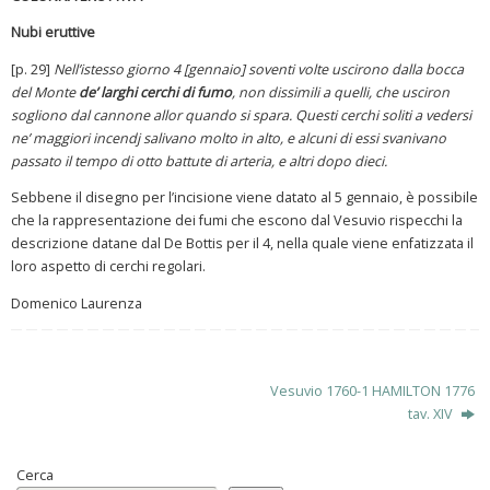
Nubi eruttive
[p. 29]
Nell’istesso giorno 4 [gennaio] soventi volte uscirono dalla bocca
del Monte
de’ larghi cerchi di fumo
, non dissimili a quelli, che usciron
sogliono dal cannone allor quando si spara. Questi cerchi soliti a vedersi
ne’ maggiori incendj salivano molto in alto, e alcuni di essi svanivano
passato il tempo di otto battute di arteria, e altri dopo dieci.
Sebbene il disegno per l’incisione viene datato al 5 gennaio, è possibile
che la rappresentazione dei fumi che escono dal Vesuvio rispecchi la
descrizione datane dal De Bottis per il 4, nella quale viene enfatizzata il
loro aspetto di cerchi regolari.
Domenico Laurenza
Vesuvio 1760-1 HAMILTON 1776
tav. XIV
Cerca