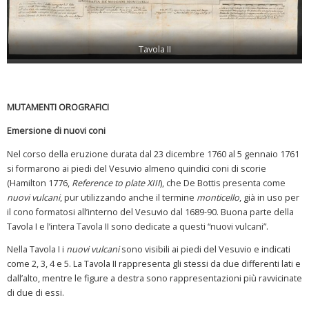
Tavola II
MUTAMENTI OROGRAFICI
Emersione di nuovi coni
Nel corso della eruzione durata dal 23 dicembre 1760 al 5 gennaio 1761
si formarono ai piedi del Vesuvio almeno quindici coni di scorie
(Hamilton 1776,
Reference to plate XIII
), che De Bottis presenta come
nuovi vulcani
, pur utilizzando anche il termine
monticello
, già in uso per
il cono formatosi all’interno del Vesuvio dal 1689-90. Buona parte della
Tavola I e l’intera Tavola II sono dedicate a questi “nuovi vulcani”.
Nella Tavola I i
nuovi vulcani
sono visibili ai piedi del Vesuvio e indicati
come 2, 3, 4 e 5. La Tavola II rappresenta gli stessi da due differenti lati e
dall’alto, mentre le figure a destra sono rappresentazioni più ravvicinate
di due di essi.