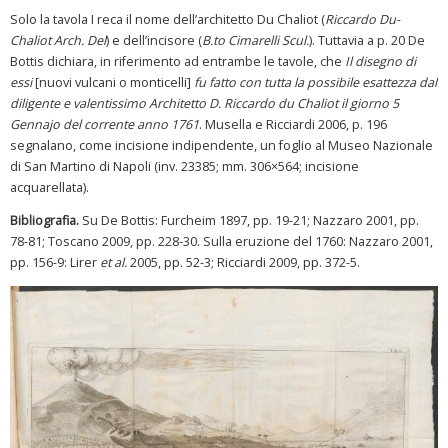
Solo la tavola I reca il nome dell’architetto Du Chaliot (
Riccardo Du-
Chaliot Arch. Del
) e dell’incisore (
B.to Cimarelli Scul.
). Tuttavia a p. 20 De
Bottis dichiara, in riferimento ad entrambe le tavole, che
Il disegno di
essi
[nuovi vulcani o monticelli]
fu fatto con tutta la possibile esattezza dal
diligente e valentissimo Architetto D. Riccardo du Chaliot il giorno 5
Gennajo del corrente anno 1761
. Musella e Ricciardi 2006, p. 196
segnalano, come incisione indipendente, un foglio al Museo Nazionale
di San Martino di Napoli (inv. 23385; mm. 306×564; incisione
acquarellata).
Bibliografia.
Su De Bottis: Furcheim 1897, pp. 19-21; Nazzaro 2001, pp.
78-81; Toscano 2009, pp. 228-30. Sulla eruzione del 1760: Nazzaro 2001,
pp. 156-9: Lirer
et al.
2005, pp. 52-3; Ricciardi 2009, pp. 372-5.