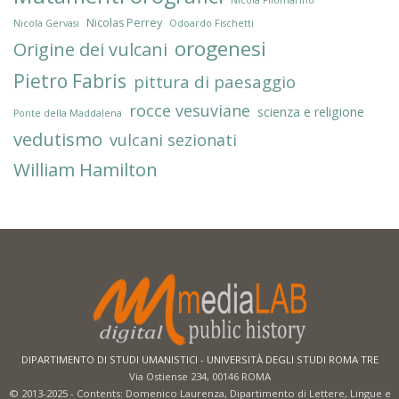
Nicola Filomarino
Nicolas Perrey
Nicola Gervasi
Odoardo Fischetti
orogenesi
Origine dei vulcani
Pietro Fabris
pittura di paesaggio
rocce vesuviane
scienza e religione
Ponte della Maddalena
vedutismo
vulcani sezionati
William Hamilton
DIPARTIMENTO DI STUDI UMANISTICI
-
UNIVERSITÀ DEGLI STUDI ROMA TRE
Via Ostiense 234, 00146 ROMA
© 2013-2025 - Contents: Domenico Laurenza, Dipartimento di Lettere, Lingue e