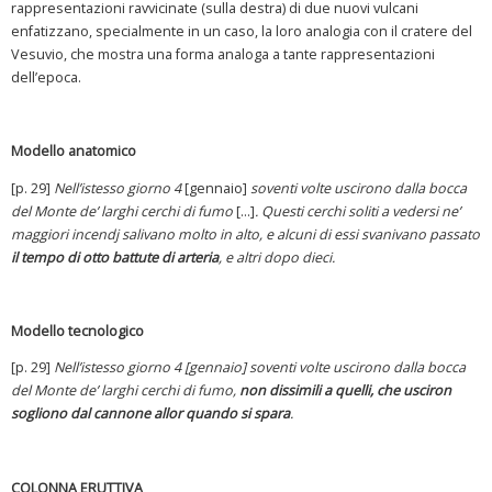
rappresentazioni ravvicinate (sulla destra) di due nuovi vulcani
enfatizzano, specialmente in un caso, la loro analogia con il cratere del
Vesuvio, che mostra una forma analoga a tante rappresentazioni
dell’epoca.
Modello anatomico
[p. 29]
Nell’istesso giorno 4
[gennaio]
soventi volte uscirono dalla bocca
del Monte de’ larghi cerchi di fumo
[…]
. Questi cerchi soliti a vedersi ne’
maggiori incendj salivano molto in alto, e alcuni di essi svanivano passato
il tempo di otto battute di arteria
, e altri dopo dieci.
Modello tecnologico
[p. 29]
Nell’istesso giorno 4 [gennaio] soventi volte uscirono dalla bocca
del Monte de’ larghi cerchi di fumo,
non dissimili a quelli, che usciron
sogliono dal cannone allor quando si spara
.
COLONNA ERUTTIVA