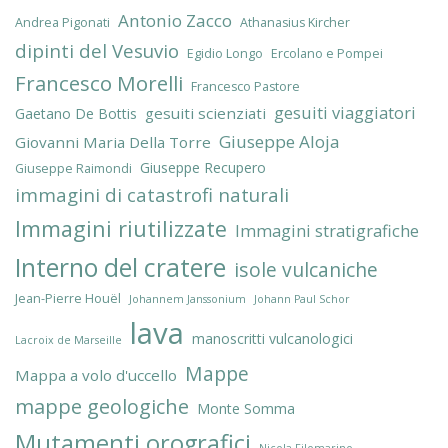
Antonio Zacco
Andrea Pigonati
Athanasius Kircher
dipinti del Vesuvio
Egidio Longo
Ercolano e Pompei
Francesco Morelli
Francesco Pastore
gesuiti viaggiatori
gesuiti scienziati
Gaetano De Bottis
Giuseppe Aloja
Giovanni Maria Della Torre
Giuseppe Recupero
Giuseppe Raimondi
immagini di catastrofi naturali
Immagini riutilizzate
Immagini stratigrafiche
Interno del cratere
isole vulcaniche
Jean-Pierre Houël
Johannem Janssonium
Johann Paul Schor
lava
manoscritti vulcanologici
Lacroix de Marseille
Mappe
Mappa a volo d'uccello
mappe geologiche
Monte Somma
Mutamenti orografici