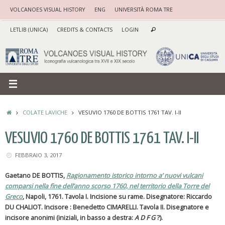
Vai
VOLCANOES VISUAL HISTORY
ENG
UNIVERSITÀ ROMA TRE
al
Cerca:
contenuto
LETLIB (UNICA)
CREDITS & CONTACTS
LOGIN
Cerca
HOME
COLATE LAVICHE
VESUVIO 1760 DE BOTTIS 1761 TAV. I-II
VESUVIO 1760 DE BOTTIS 1761 TAV. I-II
FEBBRAIO 3, 2017
Gaetano DE BOTTIS,
Ragionamento istorico intorno a’ nuovi vulcani
comparsi nella fine dell’anno scorso 1760, nel territorio della Torre del
Greco
, Napoli, 1761. Tavola I. Incisione su rame.
Disegnatore: Riccardo
DU CHALIOT. Incisore : Benedetto CIMARELLI. Tavola II. Disegnatore e
incisore anonimi (iniziali, in basso a destra:
A D F G
?).