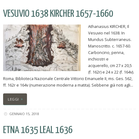
VESUVIO 1638 KIRCHER 1657-1660
Athanasius KIRCHER, Il
Vesuvio nel 1638. In
Mundus Subterraneus.
Manoscritto. c. 1657-60.
Carboncino, penna,
inchiostri e
acquerello, cm 27 x 20,5
(f. 162r) e 24 x 22 (f. 164v).
Roma, Biblioteca Nazionale Centrale Vittorio Emanuele II, ms. Ges. 562,
ff. 162r e 164v (numerazione moderna a matita). Sebbene già noti agli…
LEGGI
GENNAIO 15, 2018
ETNA 1635 LEAL 1636