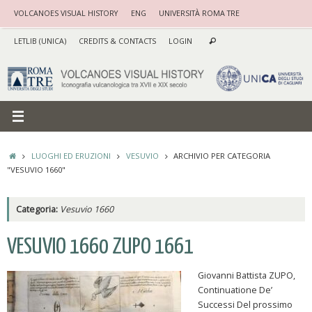
Vai
VOLCANOES VISUAL HISTORY
ENG
UNIVERSITÀ ROMA TRE
al
Cerca:
contenuto
LETLIB (UNICA)
CREDITS & CONTACTS
LOGIN
Cerca
HOME
LUOGHI ED ERUZIONI
VESUVIO
ARCHIVIO PER CATEGORIA
"VESUVIO 1660"
Categoria:
Vesuvio 1660
VESUVIO 1660 ZUPO 1661
Giovanni Battista ZUPO,
Continuatione De’
Successi Del prossimo