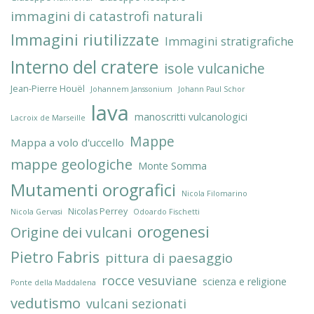
immagini di catastrofi naturali
Immagini riutilizzate
Immagini stratigrafiche
Interno del cratere
isole vulcaniche
Jean-Pierre Houël
Johannem Janssonium
Johann Paul Schor
lava
manoscritti vulcanologici
Lacroix de Marseille
Mappe
Mappa a volo d'uccello
mappe geologiche
Monte Somma
Mutamenti orografici
Nicola Filomarino
Nicolas Perrey
Nicola Gervasi
Odoardo Fischetti
orogenesi
Origine dei vulcani
Pietro Fabris
pittura di paesaggio
rocce vesuviane
scienza e religione
Ponte della Maddalena
vedutismo
vulcani sezionati