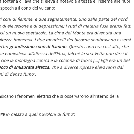
a fontana di lava che si eleva a notevole altezza e, insieme alle nubi
pecchia il cono del vulcano:
ti coni di fiamme, e due segnatamente, uno dalla parte del nord,
 di elevazione e di depressione; i rutti di materia fusa eransi fatti
ossi un nuovo spettacolo. La cima del Monte era divenuta una
altezza immensa. I due monticelli del bicorne sembravano essersi
 d’un
grandissimo cono di fiamme
. Questo cono era così alto, che
e equivaleva all’altezza dell’Etna, talché la sua Vetta può dirsi il
 cioè la montagna conica e la colonna di fuoco […] Egli era un bel
uoco di smisurata altezza
, che a diverse riprese elevavansi dal
i di denso fumo”.
dicano i fenomeni elettrici che si osservarono all’interno della
are
in mezzo a quei nuvoloni di fumo”
.