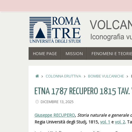
Vai
al
contenuto
VAI
HOME PAGE
MISSION
FENOMENI E TEORI
AL
CONTENUTO
HOME
COLONNA ERUTTIVA
BOMBE VULCANICHE
ETNA 1787 RECUPERO 1815 TAV. V
DICEMBRE 13, 2025
Giuseppe RECUPERO
,
Storia naturale e generale d
Regia Università degli Studj, 1815,
vol. 1
e
vol. 2
. T