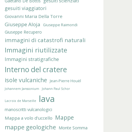
gesuiti scienziati
Gaetano De Bottis
gesuiti viaggiatori
Giovanni Maria Della Torre
Giuseppe Aloja
Giuseppe Raimondi
Giuseppe Recupero
immagini di catastrofi naturali
Immagini riutilizzate
Immagini stratigrafiche
Interno del cratere
isole vulcaniche
Jean-Pierre Houël
Johannem Janssonium
Johann Paul Schor
lava
Lacroix de Marseille
manoscritti vulcanologici
Mappe
Mappa a volo d'uccello
mappe geologiche
Monte Somma