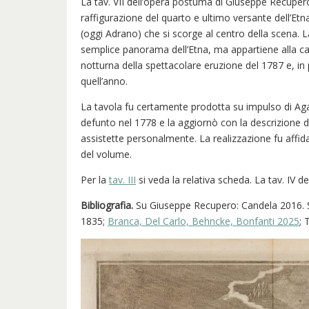
La tav. VII dell’opera postuma di Giuseppe Recupero 
raffigurazione del quarto e ultimo versante dell’Etna
(oggi Adrano) che si scorge al centro della scena. L
semplice panorama dell’Etna, ma appartiene alla cate
notturna della spettacolare eruzione del 1787 e, in pa
quell’anno.
La tavola fu certamente prodotta su impulso di Aga
defunto nel 1778 e la aggiornò con la descrizione de
assistette personalmente. La realizzazione fu affid
del volume.
Per la
tav. III
si veda la relativa scheda. La tav. IV d
Bibliografia.
Su Giuseppe Recupero: Candela 2016. Su
1835;
Branca, Del Carlo, Behncke, Bonfanti 2025
; 