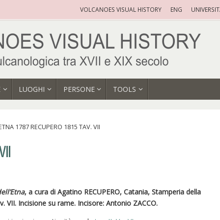
VOLCANOES VISUAL HISTORY
ENG
UNIVERSI
E
LUOGHI
PERSONE
TOOLS
ETNA 1787 RECUPERO 1815 TAV. VII
II
ell’Etna
, a cura di Agatino RECUPERO, Catania, Stamperia della
av. VII. Incisione su rame. Incisore: Antonio ZACCO.