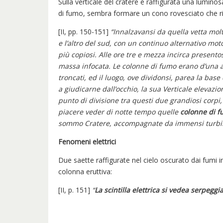
Sulla verticale del cratere è raffigurata una luminos
di fumo, sembra formare un cono rovesciato che ris
[II, pp. 150-151]
“Innalzavansi da quella vetta mol
e l’altro del sud, con un continuo alternativo moto
più copiosi. Alle ore tre e mezza incirca present
massa infocata. Le colonne di fumo erano d’una 
troncati, ed il luogo, ove dividonsi, parea la base
a giudicarne dall’occhio, la sua Verticale elevazion
punto di divisione tra questi due grandiosi corpi,
piacere veder di notte tempo quelle
colonne di f
sommo Cratere, accompagnate da immensi turbin
Fenomeni elettrici
Due saette raffigurate nel cielo oscurato dai fumi in
colonna eruttiva:
[II, p. 151]
“
La scintilla elettrica si vedea serpeggi