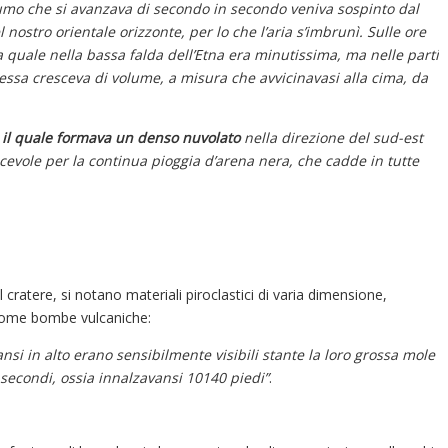
fumo che si avanzava di secondo in secondo veniva sospinto dal
nostro orientale orizzonte, per lo che l’aria s’imbrunì. Sulle ore
la quale nella bassa falda dell’Etna era minutissima, ma nelle parti
; essa cresceva di volume, a misura che avvicinavasi alla cima, da
 il quale formava un denso nuvolato
nella direzione del sud-est
scevole per la continua pioggia d’arena nera, che cadde in tutte
al cratere, si notano materiali piroclastici di varia dimensione,
come bombe vulcaniche:
nsi in alto erano sensibilmente visibili stante la loro grossa mole
secondi, ossia innalzavansi 10140 piedi”
.