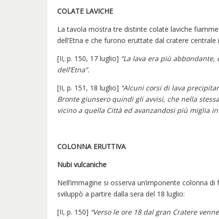
COLATE LAVICHE
La tavola mostra tre distinte colate laviche fiamme
dell’Etna e che furono eruttate dal cratere centrale il 
[II, p. 150, 17 luglio]
“La lava era più abbondante, 
dell’Etna”.
[II, p. 151, 18 luglio]
“Alcuni corsi di lava precipit
Bronte giunsero quindi gli avvisi, che nella stess
vicino a quella Città ed avanzandosi più miglia in
COLONNA ERUTTIVA
Nubi vulcaniche
Nell’immagine si osserva un’imponente colonna di fu
sviluppò a partire dalla sera del 18 luglio:
[II, p. 150]
“Verso le ore 18 dal gran Cratere venne