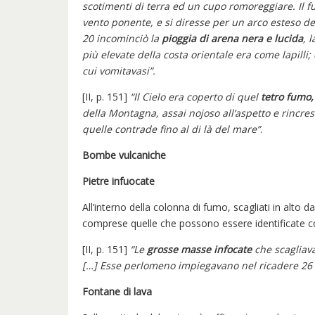
scotimenti di terra ed un cupo romoreggiare. Il 
vento ponente, e si diresse per un arco esteso del 
20 incominciò la
pioggia di arena nera e lucida
, 
più elevate della costa orientale era come lapilli
cui vomitavasi”.
[II, p. 151]
“Il Cielo era coperto di quel
tetro fumo,
della Montagna, assai nojoso all’aspetto e rincre
quelle contrade fino al di là del mare”
.
Bombe vulcaniche
Pietre infuocate
All’interno della colonna di fumo, scagliati in alto d
comprese quelle che possono essere identificate 
[II, p. 151]
“Le
grosse masse infocate
che scagliava
[…] Esse perlomeno impiegavano nel ricadere 26 
Fontane di lava