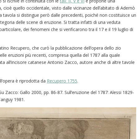
si iscrive in continuità con le
tav. II, V e VI
e propone una
, cioè quello occidentale, visto dalle vicinanze dell’abitato di Adernò
a tavola si distingue però dalle precedenti, poiché non costituisce un
goria delle scene di eruzione. Si tratta infatti di una veduta
rticolare, dei fenomeni che si verificarono tra il 17 e il 19 luglio di
tino Recupero, che curò la pubblicazione dell’opera dello zio
lle eruzioni più recenti, compresa quella del 1787 alla quale
ata all’incisore catanese Antonio Zacco, autore anche di altre tavole
ell’opera è riprodotta da
Recupero 1755
.
 Zacco: Gallo 2000, pp. 86-87. Sull’eruzione del 1787: Alessi 1829-
Tanguy 1981.